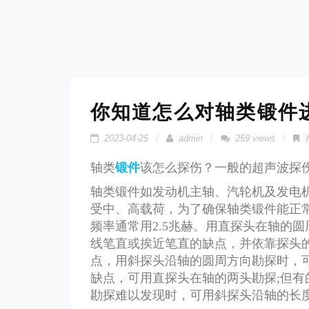
你知道怎么对轴类锻件
2023-04-25
admin
259 views
轴类
锻件
该怎么探伤？一般的超声波探
轴类锻件如发动机主轴、汽轮机及发电
受中、高载荷，为了确保轴类锻件能正
频率通常用2.5兆赫。用直探头在轴的
线笔直或挨近笔直的缺点，并依靠探头
点，用斜探头沿轴的圆周方向勘探时，
缺点，可用直探头在轴的两头勘探;但
勘探难以发现时，可用斜探头沿轴的长