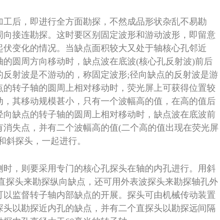
加工后，即进行全方面勘探，不然成品形状杂乱不易勘
周向接连勘探。这时要区别固定波形和游动波形，即留意
起伏变化的情况。当缺点面积较大又处于轴核心孔邻近
的圆周方向移动时，缺点波在底波(核心孔反射波)前后
的反射波是不游动的，称固定波形;径向缺点的反射波是游
点的转子轴的圆周上相对移动时，荧光屏上可获得位置较
动，其移动规模甚小，只有一个波幅高的值，在高的值后
径向缺点的转子轴的圆周上相对移动时，缺点波在底波前
有消失点，并有二个波幅高的值(二个高的值出现在荧光屏
和斜探头，一起进行。
侧时，则要采用专门的核心孔探头在轴的内孔进行。用斜
用直探头来勘探纵向缺点，还可用外表波探头来勘探轴孔外
可以监督转子轴内部缺点的开展。探头可由机械传动装置
探头以勘探近内孔的缺点，并有二个直探头以勘探远间隔